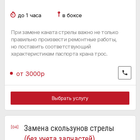
Выбрать услугу
ОСНОВНЫЕ
ПРИЗНАКИ
НЕИСПРАВНОСТИ
СТРЕЛЫ
[01]
КМУ может столкнуться с
механическими
неисправностями, такими как
деформация стрелы, износ
пластин скольжения и
повреждение тросов. Эти
проблемы приводят к
заклиниванию секций, люфтам
и сбоям в работе.
[02]
Среди гидравлических