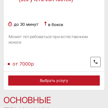
неисправностей наиболее
распространены утечки
жидкости и падение давления.
Причинами становятся износ
уплотнений, засорение
фильтров, неисправности
насоса и попадание
загрязнений в систему.