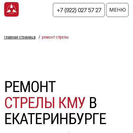
+7 (922) 027 57 27
+7 (922) 027 57 27
МЕНЮ
главная страница
/
ремонт стрелы
РЕМОНТ
СТРЕЛЫ КМУ
В
ЕКАТЕРИНБУРГЕ
Ремонт стрелы крана-манипулятора требует
профессионального подхода и проведения работ в
специализированной мастерской. Такую операцию
рекомендуется доверять только квалифицированным
специалистам, поскольку самостоятельное вмешательство
может привести к деформациям конструкций, снижению
грузоподъёмности и даже возникновению повторных поломок.