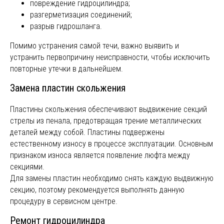
повреждение гидроцилиндра;
разгерметизация соединений;
разрыв гидрошланга.
Помимо устранения самой течи, важно выявить и
устранить первопричину неисправности, чтобы исключить
повторные утечки в дальнейшем.
Замена пластин скольжения
ПРИМЕРЫ РАБОТ
Пластины скольжения обеспечивают выдвижение секций
стрелы из пенала, предотвращая трение металлических
деталей между собой. Пластины подвержены
В фотогалерее представлены примеры
естественному износу в процессе эксплуатации. Основным
выполненных работ по ремонту стрел
признаком износа является появление люфта между
КМУ.
секциями.
Для замены пластин необходимо снять каждую выдвижную
секцию, поэтому рекомендуется выполнять данную
процедуру в сервисном центре.
Ремонт гидроцилиндра