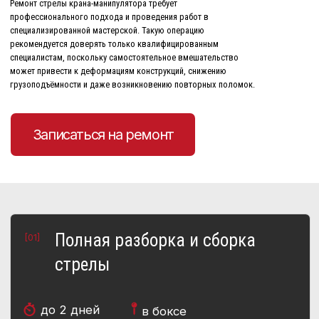
Записаться на ремонт
Полная разборка и сборка
[01]
стрелы
до 2 дней
в боксе
Демонтаж и разборка стрелы может
понадобится для ремонта гидроцилиндра
выдвижения стрелы, замены тросов
выдвижения или втягивания верхней секции,
замены плит скольжения
от 30 000р
Выбрать услугу