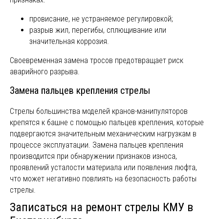
Адрес:
Телефоны:
провисание, не устраняемое регулировкой;
Екатеринбург,
+7 (922) 027-57-27
разрыв жил, перегибы, сплющивание или
1-я Баритовая,
значительная коррозия.
+7 (912) 212-77-74
127д
Своевременная замена тросов предотвращает риск
аварийного разрыва.
Почта:
Директор:
Владимир
213-41-25@mail.ru
Замена пальцев крепления стрелы
Витальевич
Мальцев
Стрелы большинства моделей кранов-манипуляторов
8 (912) 212-77-74
крепятся к башне с помощью пальцев крепления, которые
подвергаются значительным механическим нагрузкам в
процессе эксплуатации. Замена пальцев крепления
производится при обнаружении признаков износа,
Построить маршрут в картах
проявлений усталости материала или появления люфта,
что может негативно повлиять на безопасность работы
стрелы.
ПОЛУЧИТЬ
Записаться на ремонт стрелы КМУ в