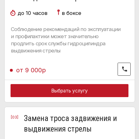
При замене каната стрелы важно не только
правильно произвести ремонтные работы,
но поставить соответствующий
характеристикам паспорта крана трос.
от 3000р
Выбрать услугу
Замена скользунов стрелы
[04]
(без учета запчастей)
до 30 минут
в боксе
Может потребоваться при естественном
износе
от 7000р