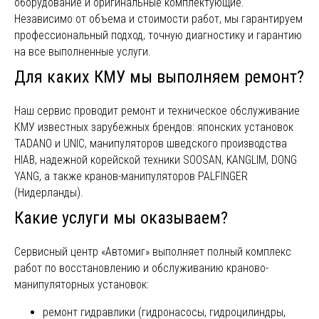
оборудование и оригинальные комплектующие.
СПЕЦИАЛИСТА
Независимо от объема и стоимости работ, мы гарантируем
профессиональный подход, точную диагностику и гарантию
на все выполненные услуги.
Для каких КМУ мы выполняем ремонт?
Наш сервис проводит ремонт и техническое обслуживание
+7
КМУ известных зарубежных брендов: японских установок
TADANO и UNIC, манипуляторов шведского производства
HIAB, надежной корейской техники SOOSAN, KANGLIM, DONG
YANG, а также кранов-манипуляторов PALFINGER
(Нидерланды).
Нажимая "Отправить" я даю
свое согласие на
Какие услуги мы оказываем?
обработку персональных данных
ОТПРАВИТЬ
Сервисный центр «Автомиг» выполняет полный комплекс
работ по восстановлению и обслуживанию краново-
манипуляторных установок:
ремонт гидравлики (гидронасосы, гидроцилиндры,