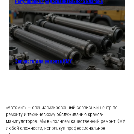
Регулировка предохранительного клапана
Екатеринбург,
+7 (922) 027-57-27
1-я Баритовая,
+7 (912) 212-77-74
127д
Почта:
Директор:
Владимир
213-41-25@mail.ru
Витальевич
Мальцев
8 (912) 212-77-74
Запчасти для ремонта КМУ
Построить маршрут в картах
«Автомиг» — специализированный сервисный центр по
ПОЛУЧИТЬ
ремонту и техническому обслуживанию кранов-
манипуляторов. Мы выполняем качественный ремонт КМУ
БЕСПЛАТНУЮ
любой сложности, используя профессиональное
КОНСУЛЬТАЦИЮ