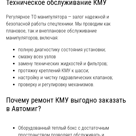
Техническое обслуживание КМУ
Регулярное ТО манипулятора — залог надежной и
безопасной работы спецтехники. Мы проводим как
плановое, так и внеплановое обслуживание
манипуляторов, включая:
Быстрая консультация
+7 (922) 027-57-27
полную диагностику состояния установки;
смазку всех узлов
Сотрудничество
замену технических жидкостей и фильтров;
213-41-25@mail.ru
протяжку креплений КМУ к шасси;
настройку и чистку гидравлических клапанов;
© 2005-2025 ООО "АВТОМИГ"
проверку и регулировку механизмов.
Не является публичной офертой
Политика обработки персональных данных
Согласие на обработку персональных данных
Почему ремонт КМУ выгодно заказать
Согласие на получение рекламы
Разработка сайта
в Автомиг?
Оборудованный теплый бокс с достаточным
пространством позволяет обслуживать и